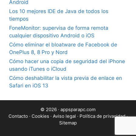
Android
Los 10 mejores IDE de Java de todos los
tiempos
FoneMonitor: supervisa de forma remota
cualquier dispositivo Android o iOS
Cómo eliminar el bloatware de Facebook de
OnePlus 8, 8 Pro y Nord
Cómo hacer una copia de seguridad del iPhone
usando iTunes o iCloud
Cómo deshabilitar la vista previa de enlace en
Safari en iOS 13
© 2026 · appsparapc.com
Contacto
·
Cookies
·
Aviso legal
·
Política de privacidad
·
Sitemap