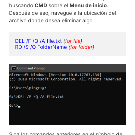
buscando
CMD
sobre el
Menu de inicio
.
Después de eso, navegue a la ubicación del
archivo donde desea eliminar algo.
DEL /F /Q /A file.txt
(
for file
)
RD /S /Q FolderName
(
for folder
)
Siga los comandos anteriores en el símbolo del