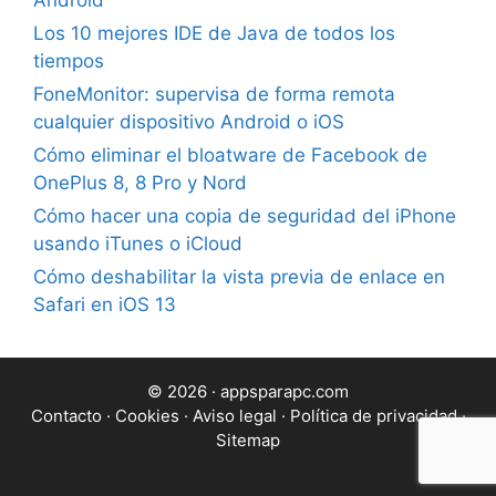
Android
Los 10 mejores IDE de Java de todos los
tiempos
FoneMonitor: supervisa de forma remota
cualquier dispositivo Android o iOS
Cómo eliminar el bloatware de Facebook de
OnePlus 8, 8 Pro y Nord
Cómo hacer una copia de seguridad del iPhone
usando iTunes o iCloud
Cómo deshabilitar la vista previa de enlace en
Safari en iOS 13
© 2026 · appsparapc.com
Contacto
·
Cookies
·
Aviso legal
·
Política de privacidad
·
Sitemap