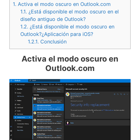
1.
Activa el modo oscuro en Outlook.com
1.1.
¿Está disponible el modo oscuro en el
diseño antiguo de Outlook?
1.2.
¿Está disponible el modo oscuro en
Outlook?¿Aplicación para iOS?
1.2.1.
Conclusión
Activa el modo oscuro en
Outlook.com