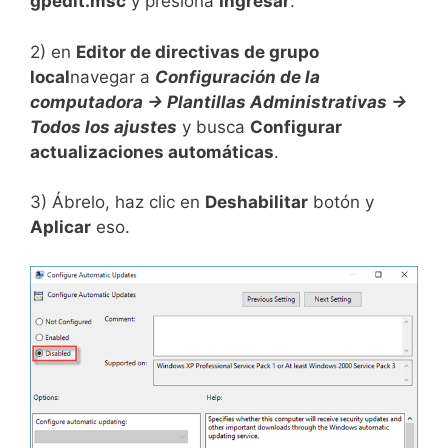
gpedit.msc
y presiona
Ingresar
.
2) en
Editor de directivas de grupo
local
navegar a
Configuración de la
computadora →
Plantillas Administrativas →
Todos los ajustes
y busca
Configurar
actualizaciones automáticas
.
3) Ábrelo, haz clic en
Deshabilitar
botón y
Aplicar
eso.