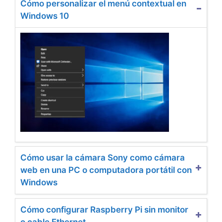
Cómo personalizar el menú contextual en
Windows 10
Cómo usar la cámara Sony como cámara
web en una PC o computadora portátil con
Windows
Cómo configurar Raspberry Pi sin monitor
o cable Ethernet