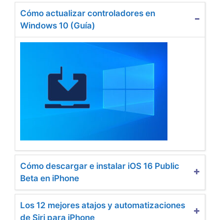
Cómo actualizar controladores en
Windows 10 (Guía)
Cómo descargar e instalar iOS 16 Public
Beta en iPhone
Los 12 mejores atajos y automatizaciones
de Siri para iPhone