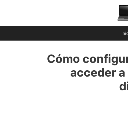
Saltar
al
contenido
Ini
Cómo configur
acceder a 
d