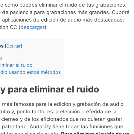
te cómo puedes eliminar el ruido de tus grabaciones.
co de paciencia para grabaciones más grandes. Cubriré
s aplicaciones de edición de audio más destacadas:
tion CC (
descargar
).
os
[
Ocultar
]
o
iminar el ruido
audio usando estos métodos
 para eliminar el ruido
s más famosas para la edición y grabación de audio
to y, por lo tanto, es la elección preferida de la
 ciernes y de los aficionados que no quieren gastar
patentado. Audacity tiene todas las funciones que
editar sus clips de audio.
Para eliminar el ruido de un