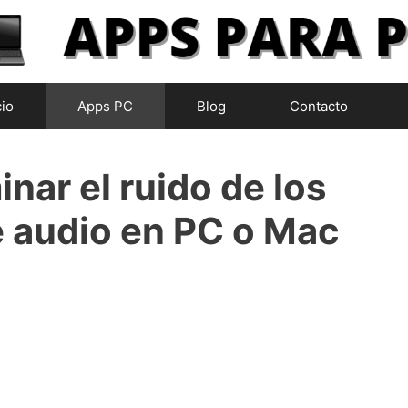
cio
Apps PC
Blog
Contacto
nar el ruido de los
e audio en PC o Mac