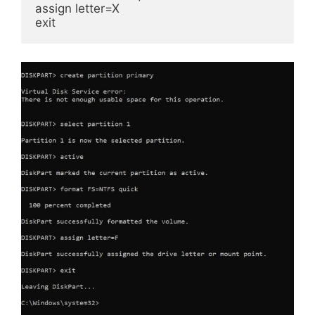
assign letter=X

exit