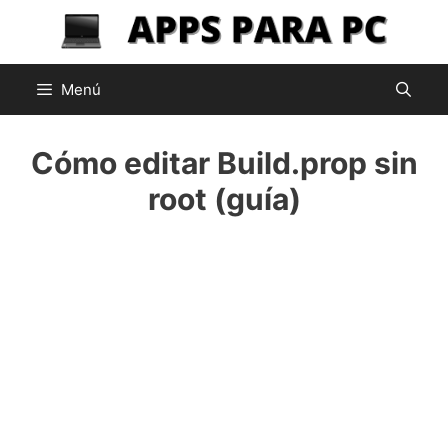
Saltar
al
contenido
Menú
Cómo editar Build.prop sin
root (guía)