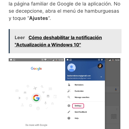
la página familiar de Google de la aplicación. No
se decepcione, abra el menú de hamburguesas
y toque “
Ajustes
“.
Leer
Cómo deshabilitar la notificación
"Actualización a Windows 10"