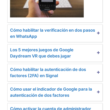
Cómo habilitar la verificación en dos pasos
en WhatsApp
Los 5 mejores juegos de Google
Daydream VR que debes jugar
Cómo habilitar la autenticación de dos
factores (2FA) en Signal
Cómo usar el indicador de Google para la
autenticación de dos factores
Cómo activar la cuenta de administrador