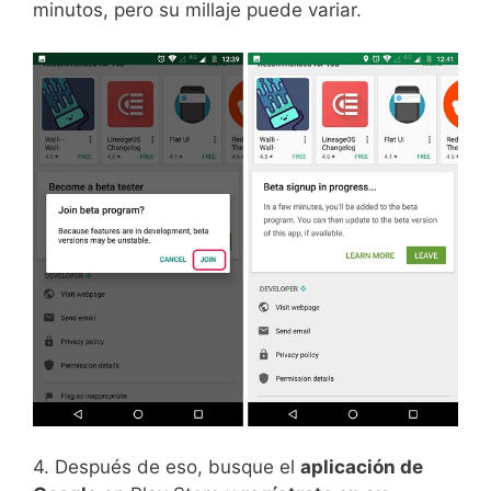
minutos, pero su millaje puede variar.
4. Después de eso, busque el
aplicación de