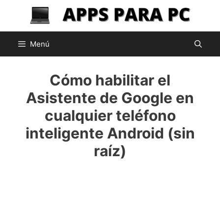
Saltar
al
contenido
Menú
Cómo habilitar el
Asistente de Google en
cualquier teléfono
inteligente Android (sin
raíz)