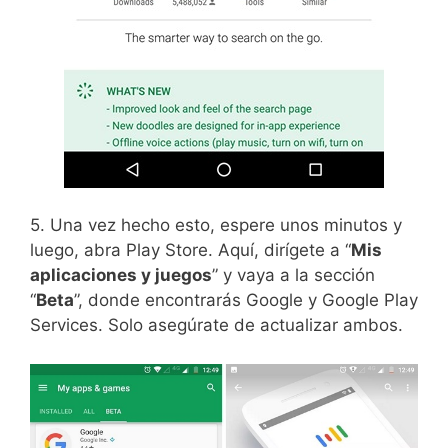
5. Una vez hecho esto, espere unos minutos y
luego, abra Play Store. Aquí, dirígete a “
Mis
aplicaciones y juegos
” y vaya a la sección
“
Beta
”, donde encontrarás Google y Google Play
Services. Solo asegúrate de actualizar ambos.