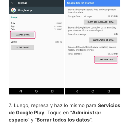
7. Luego, regresa y haz lo mismo para
Servicios
de Google Play
. Toque en “
Administrar
espacio
” y “
Borrar todos los datos
“.