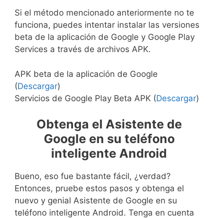
Si el método mencionado anteriormente no te
funciona, puedes intentar instalar las versiones
beta de la aplicación de Google y Google Play
Services a través de archivos APK.
APK beta de la aplicación de Google
(
Descargar
)
Servicios de Google Play Beta APK (
Descargar
)
Obtenga el Asistente de
Google en su teléfono
inteligente Android
Bueno, eso fue bastante fácil, ¿verdad?
Entonces, pruebe estos pasos y obtenga el
nuevo y genial Asistente de Google en su
teléfono inteligente Android. Tenga en cuenta