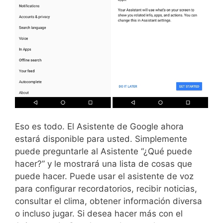
Eso es todo. El Asistente de Google ahora
estará disponible para usted. Simplemente
puede preguntarle al Asistente “¿Qué puede
hacer?” y le mostrará una lista de cosas que
puede hacer. Puede usar el asistente de voz
para configurar recordatorios, recibir noticias,
consultar el clima, obtener información diversa
o incluso jugar. Si desea hacer más con el