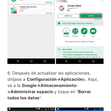
6. Después de actualizar las aplicaciones,
diríjase a
Configuración->Aplicación
s. Aquí,
ve a la
Google->Almacenamiento-
>Administrar espacio
y toque en “
Borrar
todos los datos
“.