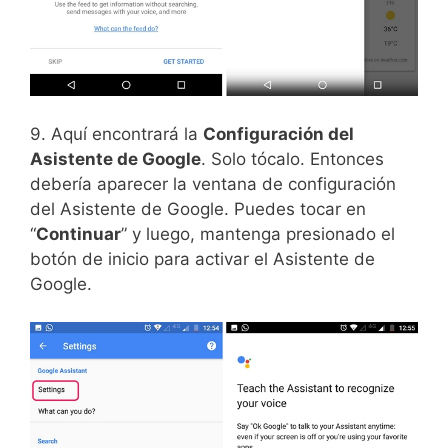
9. Aquí encontrará la
Configuración del
Asistente de Google
. Solo tócalo. Entonces
debería aparecer la ventana de configuración
del Asistente de Google. Puedes tocar en
“
Continuar
” y luego, mantenga presionado el
botón de inicio para activar el Asistente de
Google.