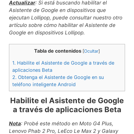
Actualizar
: Si está buscando habilitar el
Asistente de Google en dispositivos que
ejecutan Lollipop, puede consultar nuestro otro
artículo sobre cómo habilitar el Asistente de
Google en dispositivos Lollipop.
Tabla de contenidos
[
Ocultar
]
1.
Habilite el Asistente de Google a través de
aplicaciones Beta
2.
Obtenga el Asistente de Google en su
teléfono inteligente Android
Habilite el Asistente de Google
a través de aplicaciones Beta
Nota
: Probé este método en Moto G4 Plus,
Lenovo Phab 2 Pro, LeEco Le Max 2 y Galaxy