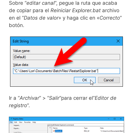
Sobre “
editar canal
“, pegue la ruta que acaba
de copiar para el
Reiniciar Explorer.bat
archivo
en el “
Datos de valor
» y haga clic en «
Correcto
”
botón.
Ir a “
Archivar
” > “
Salir
“para cerrar el”
Editor de
registro
“.