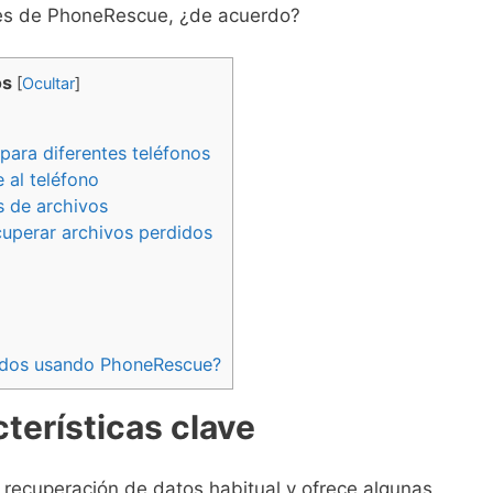
les de PhoneRescue, ¿de acuerdo?
os
[
Ocultar
]
para diferentes teléfonos
 al teléfono
s de archivos
perar archivos perdidos
didos usando PhoneRescue?
terísticas clave
recuperación de datos habitual y ofrece algunas