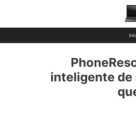
Saltar
al
contenido
Ini
PhoneResc
inteligente de
qu