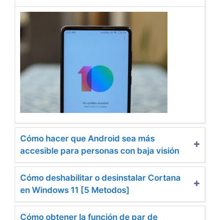
Cómo hacer que Android sea más
accesible para personas con baja visión
Cómo deshabilitar o desinstalar Cortana
en Windows 11 [5 Metodos]
Cómo obtener la función de par de