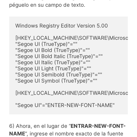
péguelo en su campo de texto.
Windows Registry Editor Version 5.00

[HKEY_LOCAL_MACHINE\SOFTWARE\Microsoft\Win
"Segoe UI (TrueType)"=""

"Segoe UI Bold (TrueType)"=""

"Segoe UI Bold Italic (TrueType)"=""

"Segoe UI Italic (TrueType)"=""

"Segoe UI Light (TrueType)"=""

"Segoe UI Semibold (TrueType)"=""

"Segoe UI Symbol (TrueType)"=""

[HKEY_LOCAL_MACHINE\SOFTWARE\Microsoft\Wind
"Segoe UI"="ENTER-NEW-FONT-NAME"
6) Ahora, en el lugar de “
ENTRAR-NEW-FONT-
NAME
“, ingrese el nombre exacto de la fuente