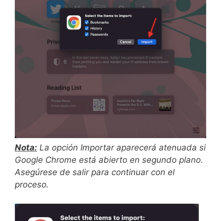
Nota:
La opción Importar aparecerá atenuada si
Google Chrome está abierto en segundo plano.
Asegúrese de salir para continuar con el
proceso.