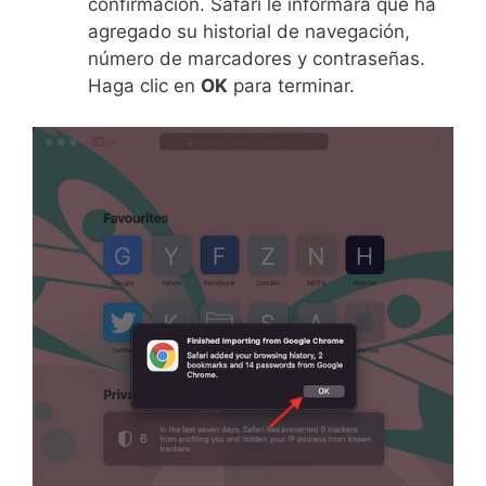
confirmación. Safari le informará que ha
agregado su historial de navegación,
número de marcadores y contraseñas.
Haga clic en
OK
para terminar.