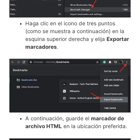
Haga clic en el icono de tres puntos
(como se muestra a continuación) en la
esquina superior derecha y elija
Exportar
marcadores
.
A continuación, guarde el
marcador de
archivo HTML
en la ubicación preferida.