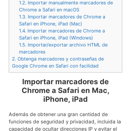
1.2.
Importar manualmente marcadores de
Chrome a Safari en macOS
1.3.
Importar marcadores de Chrome a
Safari en iPhone, iPad (Mac)
1.4.
Importar marcadores de Chrome a
Safari en iPhone, iPad (Windows)
1.5.
Importar/exportar archivo HTML de
marcadores
2.
Obtenga marcadores y contraseñas de
Google Chrome en Safari con facilidad
Importar marcadores de
Chrome a Safari en Mac,
iPhone, iPad
Además de obtener una gran cantidad de
funciones de seguridad y privacidad, incluida la
capacidad de ocultar direcciones IP y evitar el