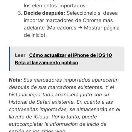
los elementos importados.
Decide después:
Selecciónelo si desea
importar marcadores de Chrome más
adelante (Marcadores -> Mostrar página
de inicio).
Leer
Cómo actualizar el iPhone de iOS 10
Beta al lanzamiento público
Nota:
Sus marcadores importados aparecerán
después de sus marcadores existentes. Y el
historial importado aparecerá junto con su
historial de Safari existente.
En cuanto a las
contraseñas importadas, se almacenarán en el
llavero de iCloud. Por lo tanto, puede
autocompletar la información de inicio de
sesión en los sitios web.