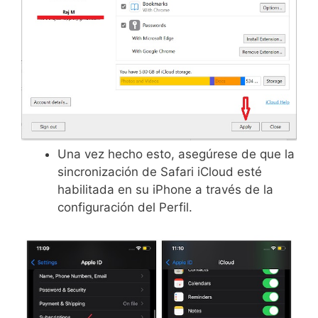
Una vez hecho esto, asegúrese de que la
sincronización de Safari iCloud esté
habilitada en su iPhone a través de la
configuración del Perfil.