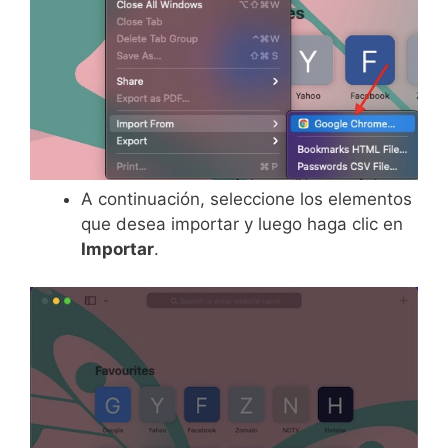
A continuación, seleccione los elementos
que desea importar y luego haga clic en
Importar
.