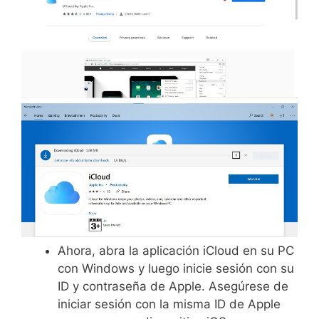
Ahora, abra la aplicación iCloud en su PC
con Windows y luego inicie sesión con su
ID y contraseña de Apple. Asegúrese de
iniciar sesión con la misma ID de Apple