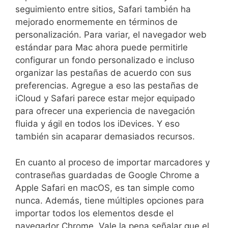
seguimiento entre sitios, Safari también ha
mejorado enormemente en términos de
personalización. Para variar, el navegador web
estándar para Mac ahora puede permitirle
configurar un fondo personalizado e incluso
organizar las pestañas de acuerdo con sus
preferencias. Agregue a eso las pestañas de
iCloud y Safari parece estar mejor equipado
para ofrecer una experiencia de navegación
fluida y ágil en todos los iDevices. Y eso
también sin acaparar demasiados recursos.
En cuanto al proceso de importar marcadores y
contraseñas guardadas de Google Chrome a
Apple Safari en macOS, es tan simple como
nunca. Además, tiene múltiples opciones para
importar todos los elementos desde el
navegador Chrome. Vale la pena señalar que el