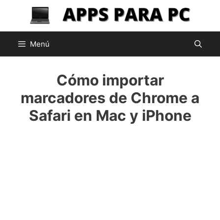
Saltar
al
contenido
Menú
Cómo importar
marcadores de Chrome a
Safari en Mac y iPhone