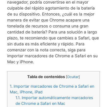
navegador, podría convertirse en el mayor
culpable del rápido agotamiento de la batería
de su dispositivo. Entonces, ¿cuál es la mejor
manera de evitar que Chrome acapare una
tonelada de recursos o consuma una gran
cantidad de batería? Para una solución a largo
plazo, te recomiendo que cambies a Safari, que
sin duda es más eficiente y rápido. Para
comenzar con la nota correcta, siga para
importar marcadores de Chrome a Safari en su
Mac y iPhone.
Tabla de contenidos
[
Ocultar
]
1.
Importar marcadores de Chrome a Safari en
Mac, iPhone, iPad
1.1.
Importar automáticamente marcadores
de Chrome a Safari en Mac