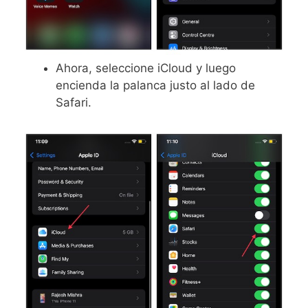
Ahora, seleccione iCloud y luego
encienda la palanca justo al lado de
Safari.