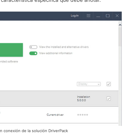
aracterística específica que debe anotar.
in conexión de la solución DriverPack