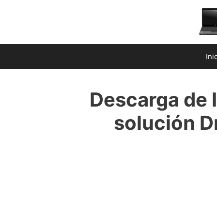
Saltar
al
contenido
Ini
Descarga de I
solución Dr