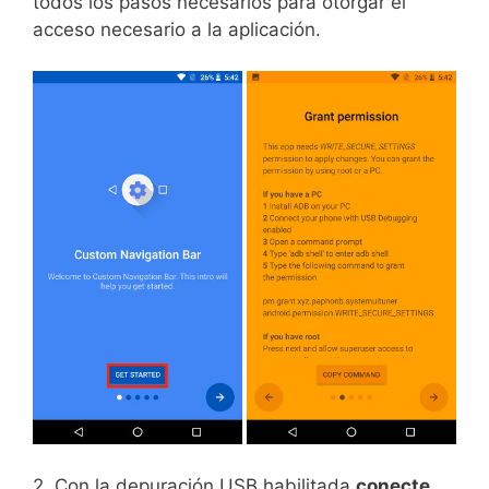
todos los pasos necesarios para otorgar el
acceso necesario a la aplicación.
2. Con la depuración USB habilitada
conecte