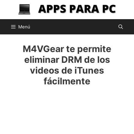
Saltar
al
contenido
Menú
M4VGear te permite
eliminar DRM de los
videos de iTunes
fácilmente