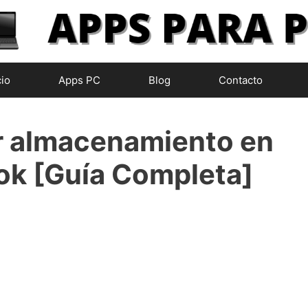
cio
Apps PC
Blog
Contacto
r almacenamiento en
k [Guía Completa]